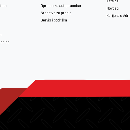
Katalozi
stem
Oprema za autopraonice
Novosti
Sredstva za pranje
Karijera u Adr
Servis i podrška
a
aonice