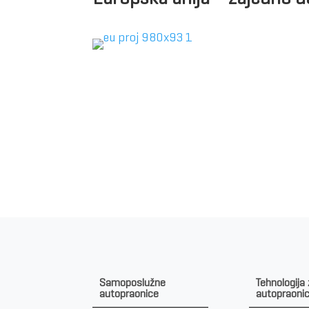
Samoposlužne
Tehnologija
autopraonice
autopraoni