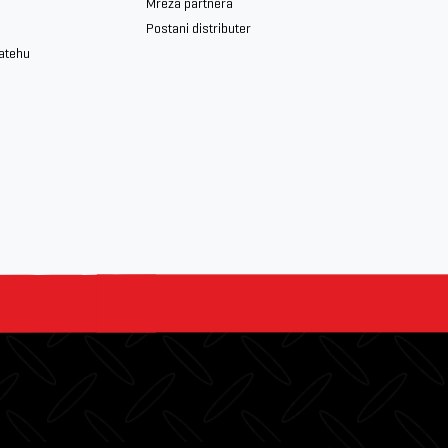
Mreža partnera
Postani distributer
iatehu