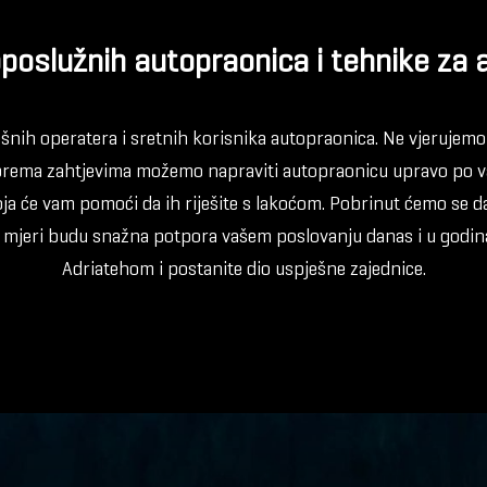
oslužnih autopraonica i tehnike za 
nih operatera i sretnih korisnika autopraonica. Ne vjerujemo 
i prema zahtjevima možemo napraviti autopraonicu upravo po v
a će vam pomoći da ih riješite s lakoćom. Pobrinut ćemo se da
mjeri budu snažna potpora vašem poslovanju danas i u godin
Adriatehom i postanite dio uspješne zajednice.