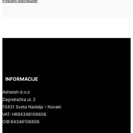
Postani distributer
INFORMACIJE
Adriateh d.o.o
Zagrebačka ul. 2
10431 Sveta Nedelja – Novaki
VAT: HR94348106606
OIB:94348106606