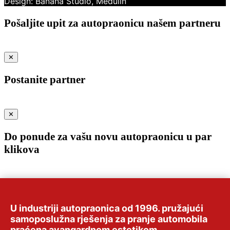
Pošaljite upit za autopraonicu našem partneru
✕
Postanite partner
✕
Do ponude za vašu novu autopraonicu u par
klikova
✕
Zanima Vas O nama?
U industriji autopraonica od 1996. pružajući
samoposlužna rješenja za pranje automobila
praćena avangardnom estetikom