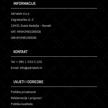
INFORMACIJE
Adriateh d.o.o
Zagrebačka ul. 2
10431 Sveta Nedelja – Novaki
VAT: HR94348106606
OIB:94348106606
KONTAKT
Tel: + 385 1 333 5 120
Email: info@adriateh.hr
UVJETI I ODREDBE
Politika privatnosti
Reklamacije i prigovori
Politika kvalitete