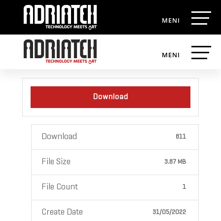
Katalog sredstava za pranje
vozila u autopraonicama
Download
Download
811
File Size
3.87 MB
File Count
1
Create Date
31/05/2022