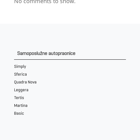
No comments to show.
Samoposlužne autopraonice
Simply
Sferica
Quadra Nova
Leggera
Tertis
Martina
Basic