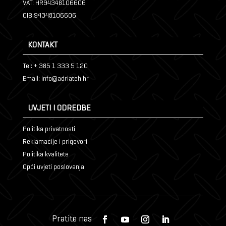
VAT: HR94348106606
OIB:94348106606
KONTAKT
Tel: + 385 1 333 5 120
Email: info@adriateh.hr
UVJETI I ODREDBE
Politika privatnosti
Reklamacije i prigovori
Politika kvalitete
Opći uvjeti poslovanja