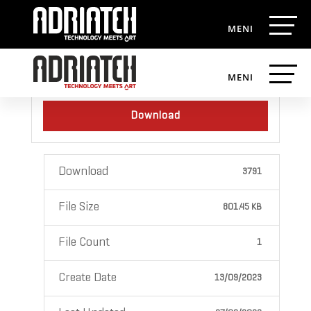
One1Wash katalog
Download
Download
3791
File Size
801.45 KB
File Count
1
Create Date
13/09/2023