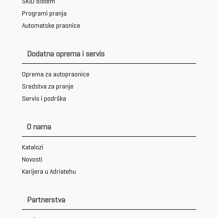
SKID sistem
Programi pranja
Automatske praonice
Dodatna oprema i servis
Oprema za autopraonice
Sredstva za pranje
Servis i podrška
O nama
Katalozi
Novosti
Karijera u Adriatehu
Partnerstva