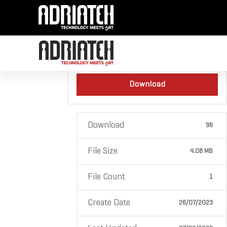
One1Wash User Manual
Download
Download
96
File Size
4.08 MB
File Count
1
Create Date
26/07/2023