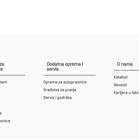
 za
Dodatna oprema i
O nama
ce
servis
Katalozi
stem
Oprema za autopraonice
Novosti
Sredstva za pranje
Karijera u Adr
Servis i podrška
a
aonice