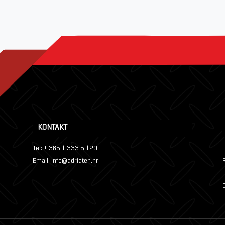
KONTAKT
Tel: + 385 1 333 5 120
P
Email: info@adriateh.hr
P