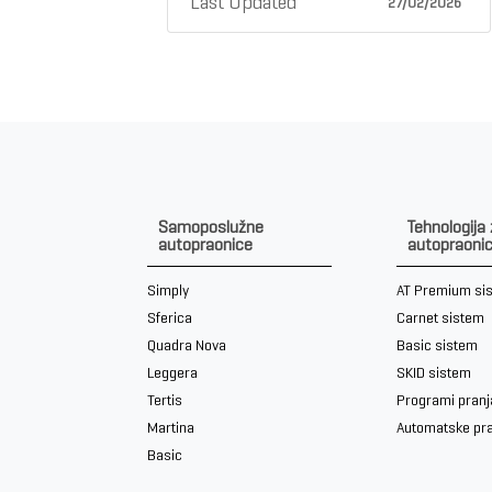
Last Updated
27/02/2026
Samoposlužne
Tehnologija
autopraonice
autopraoni
Simply
AT Premium si
Sferica
Carnet sistem
Quadra Nova
Basic sistem
Leggera
SKID sistem
Tertis
Programi pranj
Martina
Automatske pr
Basic