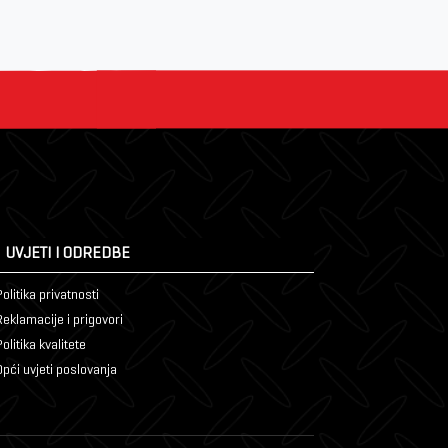
UVJETI I ODREDBE
olitika privatnosti
Reklamacije i prigovori
olitika kvalitete
Opći uvjeti poslovanja