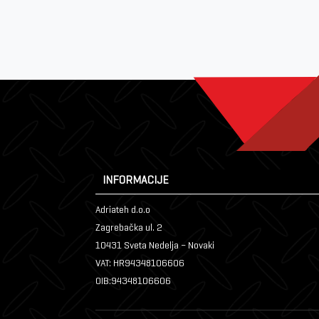
INFORMACIJE
Adriateh d.o.o
Zagrebačka ul. 2
10431 Sveta Nedelja – Novaki
VAT: HR94348106606
OIB:94348106606