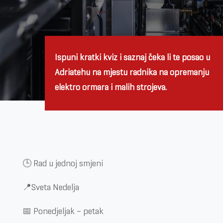
Ispuni kratki kviz i saznaj čeka li te posao u
Adriatehu na mjestu r
adnika na opremanju
elektro ormara i malih strojeva
.
🕒 Rad u jednoj smjeni
📍Sveta Nedelja
📅 Ponedjeljak – petak