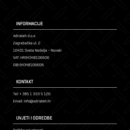
INFORMACIJE
Adriateh d.o.o
Zagrebačka ul. 2
10431 Sveta Nedelja – Novaki
VAT: HR94348106606
OIB:94348106606
KONTAKT
Tel: + 385 1 333 5 120
Email: info@adriateh.hr
UVJETI I ODREDBE