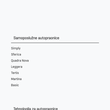
be
left
blank
Samoposlužne autopraonice
Simply
Sferica
Quadra Nova
Leggera
Tertis
Martina
Basic
Tehnologija za autopraonice