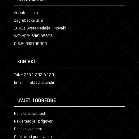
Adriateh d.o.o
Zagrebačka ul. 2
10431 Sveta Nedelja – Novaki
VAT: HR94348106606
OIB:94348106606
KONTAKT
Tel: + 385 1 333 5 120
Email: info@adriateh.hr
UVJETI I ODREDBE
Politika privatnosti
Reklamacije i prigovori
Politika kvalitete
Opći uvjeti poslovanja