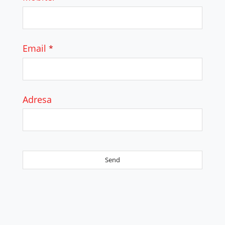
Email
*
Adresa
Send
This
field
should