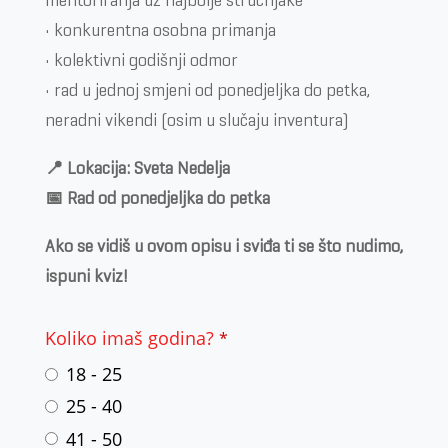
mentoriranja uz najbolje stručnjake
• konkurentna osobna primanja
• kolektivni godišnji odmor
• rad u jednoj smjeni od ponedjeljka do petka,
neradni vikendi (osim u slučaju inventura)
📍 Lokacija: Sveta Nedelja
📅 Rad od ponedjeljka do petka
Ako se vidiš u ovom opisu i sviđa ti se što nudimo,
ispuni kviz!
Koliko imaš godina?
*
18 - 25
25 - 40
41 - 50