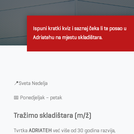
Ispuni kratki kviz i saznaj čeka li te posao u
Adriatehu na mjestu skladištara.
📍Sveta Nedelja
📅 Ponedjeljak – petak
Tražimo skladištara
(m/ž)
Tvrtka
ADRIATEH
već više od 30 godina razvija,