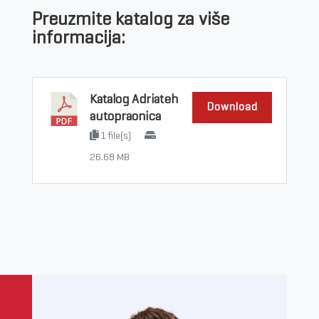
Preuzmite katalog za više
informacija:
Katalog Adriateh
Download
autopraonica
1 file(s)
26.68 MB