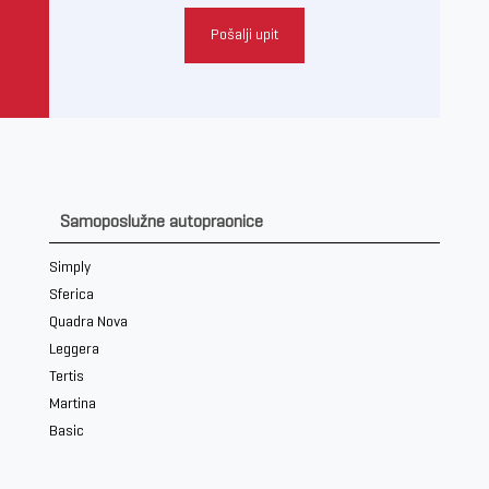
Pošalji upit
Samoposlužne autopraonice
Simply
Sferica
Quadra Nova
Leggera
Tertis
Martina
Basic