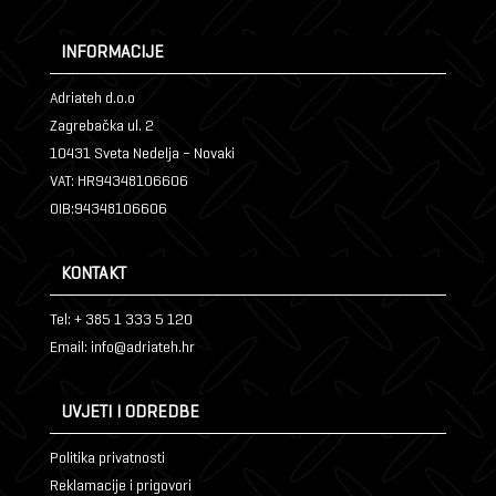
INFORMACIJE
Adriateh d.o.o
Zagrebačka ul. 2
10431 Sveta Nedelja – Novaki
VAT: HR94348106606
OIB:94348106606
KONTAKT
Tel: + 385 1 333 5 120
Email: info@adriateh.hr
UVJETI I ODREDBE
Politika privatnosti
Reklamacije i prigovori