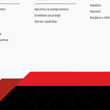
Katalozi
stem
Oprema za autopraonice
Novosti
Sredstva za pranje
Karijera u Adr
Servis i podrška
a
aonice