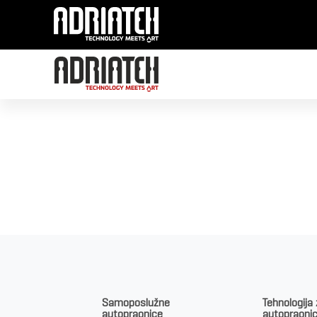
A.P. Autobath Carwash Lt
Samoposlužne
Tehnologija
autopraonice
autopraoni