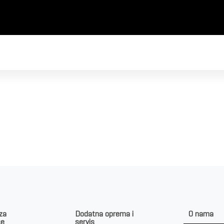
d
 za
Dodatna oprema i
O nama
ce
servis