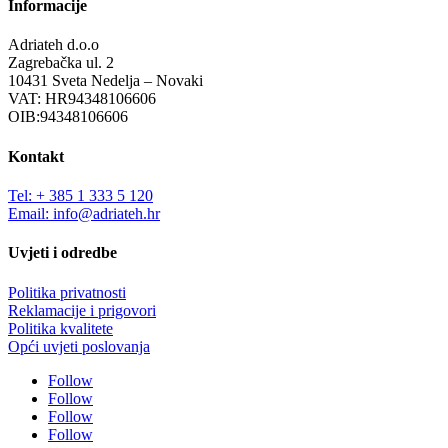
Informacije
Adriateh d.o.o
Zagrebačka ul. 2
10431 Sveta Nedelja – Novaki
VAT: HR94348106606
OIB:94348106606
Kontakt
Tel: + 385 1 333 5 120
Email: info@adriateh.hr
Uvjeti i odredbe
Politika privatnosti
Reklamacije i prigovori
Politika kvalitete
Opći uvjeti poslovanja
Follow
Follow
Follow
Follow