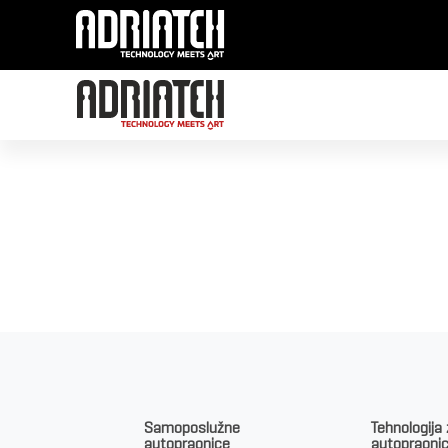
Clean Tec
Samoposlužne
Tehnologija
autopraonice
autopraoni