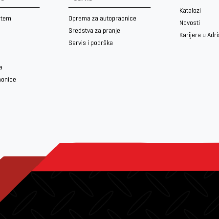
Katalozi
stem
Oprema za autopraonice
Novosti
Sredstva za pranje
Karijera u Adr
Servis i podrška
a
aonice