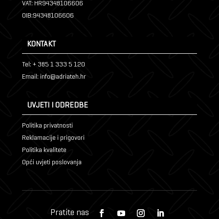
VAT: HR94348106606
OIB:94348106606
KONTAKT
Tel: + 385 1 333 5 120
Email: info@adriateh.hr
UVJETI I ODREDBE
Politika privatnosti
Reklamacije i prigovori
Politika kvalitete
Opći uvjeti poslovanja