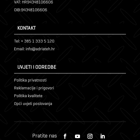
VAT: HR94348106606
OIB:94348106606
KONTAKT
Tel: + 385 1 333 5 120
Email: info@adriateh.hr
UVJETI I ODREDBE
Politika privatnosti
Reklamacije i prigovori
Politika kvalitete
Opći uvjeti poslovanja