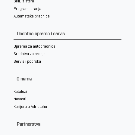
SKID sistem
Programi pranja
Automatske praonice
Dodatna oprema i servis
Oprema za autopraonice
Sredstva za pranje
Servis i podrška
O nama
Katalozi
Novosti
Karijera u Adriatehu
Partnerstva