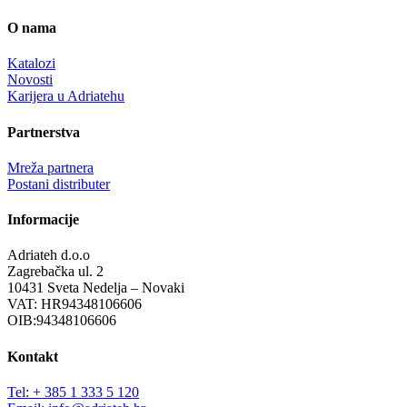
O nama
Katalozi
Novosti
Karijera u Adriatehu
Partnerstva
Mreža partnera
Postani distributer
Informacije
Adriateh d.o.o
Zagrebačka ul. 2
10431 Sveta Nedelja – Novaki
VAT: HR94348106606
OIB:94348106606
Kontakt
Tel: + 385 1 333 5 120