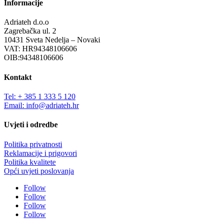
Informacije
Adriateh d.o.o
Zagrebačka ul. 2
10431 Sveta Nedelja – Novaki
VAT: HR94348106606
OIB:94348106606
Kontakt
Tel: + 385 1 333 5 120
Email: info@adriateh.hr
Uvjeti i odredbe
Politika privatnosti
Reklamacije i prigovori
Politika kvalitete
Opći uvjeti poslovanja
Follow
Follow
Follow
Follow