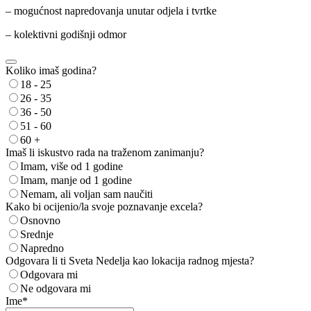
– mogućnost napredovanja unutar odjela i tvrtke
– kolektivni godišnji odmor
Koliko imaš godina?
18 - 25
26 - 35
36 - 50
51 - 60
60 +
Imaš li iskustvo rada na traženom zanimanju?
Imam, više od 1 godine
Imam, manje od 1 godine
Nemam, ali voljan sam naučiti
Kako bi ocijenio/la svoje poznavanje excela?
Osnovno
Srednje
Napredno
Odgovara li ti Sveta Nedelja kao lokacija radnog mjesta?
Odgovara mi
Ne odgovara mi
Ime
*