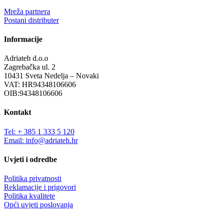
Mreža partnera
Postani distributer
Informacije
Adriateh d.o.o
Zagrebačka ul. 2
10431 Sveta Nedelja – Novaki
VAT: HR94348106606
OIB:94348106606
Kontakt
Tel: + 385 1 333 5 120
Email: info@adriateh.hr
Uvjeti i odredbe
Politika privatnosti
Reklamacije i prigovori
Politika kvalitete
Opći uvjeti poslovanja