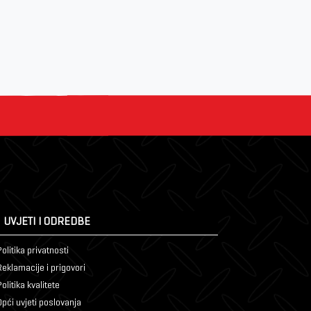
UVJETI I ODREDBE
olitika privatnosti
Reklamacije i prigovori
olitika kvalitete
Opći uvjeti poslovanja