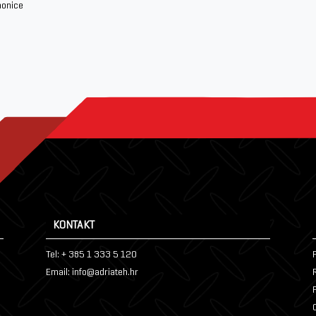
aonice
KONTAKT
Tel: + 385 1 333 5 120
P
Email: info@adriateh.hr
P