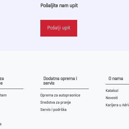
Pošaljite nam upit
Pošalji upit
 za
Dodatna oprema i
O nama
ce
servis
Katalozi
stem
Oprema za autopraonice
Novosti
Sredstva za pranje
Karijera u Adr
Servis i podrška
a