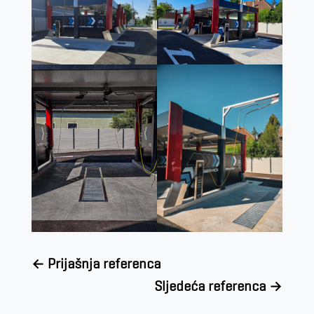
←
Prijašnja referenca
Sljedeća referenca
→