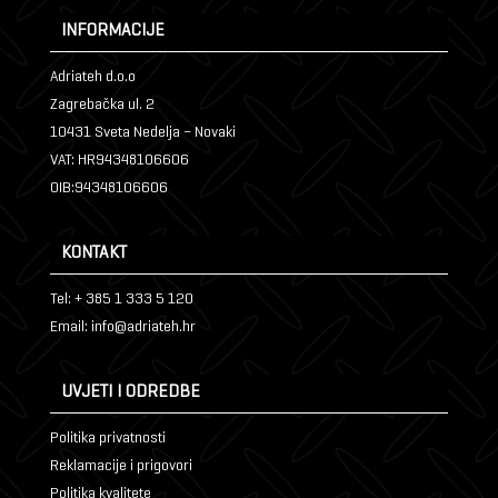
INFORMACIJE
Adriateh d.o.o
Zagrebačka ul. 2
10431 Sveta Nedelja – Novaki
VAT: HR94348106606
OIB:94348106606
KONTAKT
Tel: + 385 1 333 5 120
Email: info@adriateh.hr
UVJETI I ODREDBE
Politika privatnosti
Reklamacije i prigovori
Politika kvalitete