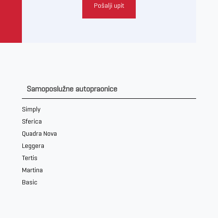
Pošalji upit
Samoposlužne autopraonice
Simply
Sferica
Quadra Nova
Leggera
Tertis
Martina
Basic