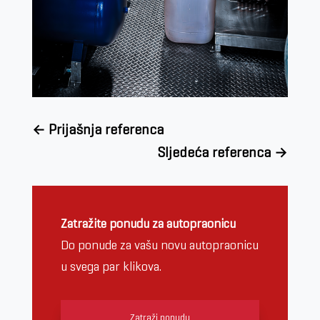
←
Prijašnja referenca
Sljedeća referenca
→
Zatražite ponudu za autopraonicu
Do ponude za vašu novu autopraonicu
u svega par klikova.
Zatraži ponudu