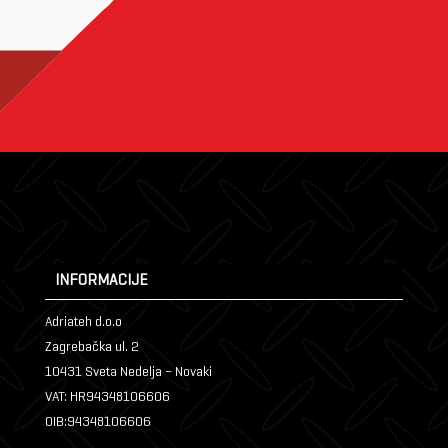
INFORMACIJE
Adriateh d.o.o
Zagrebačka ul. 2
10431 Sveta Nedelja – Novaki
VAT: HR94348106606
OIB:94348106606