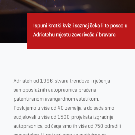
Ispuni kratki kviz i saznaj čeka li te posao u
Adriatehu mjestu zavarivača / bravara
Adriateh od 1996. stvara trendove i rješenja
samoposlužnih autopraonica praćena
patentiranom avangardnom estetikom.
Poslujemo u više od 40 zemalja, a do sada smo
sudjelovali u više od 1500 projekata izgradnje
autopraonica, od čega smo ih više od 750 odradili