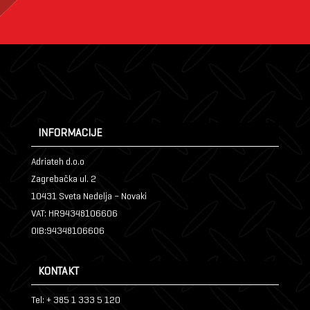
INFORMACIJE
Adriateh d.o.o
Zagrebačka ul. 2
10431 Sveta Nedelja – Novaki
VAT: HR94348106606
OIB:94348106606
KONTAKT
Tel: + 385 1 333 5 120