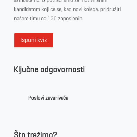
samostalno. U potrazi smo za motiviranim
kandidatom koji će se, kao novi kolega, pridružiti
našem timu od 130 zaposlenih.
Ispuni kviz
Ključne odgovornosti
Poslovi zavarivača
Što tražimo?